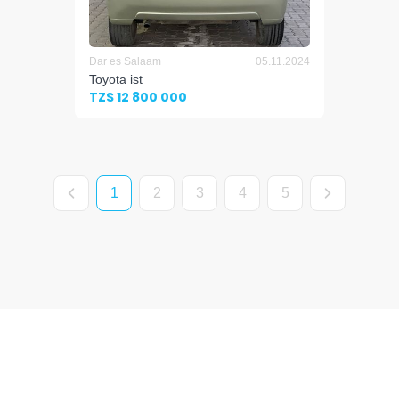
Dar es Salaam
05.11.2024
Toyota ist
TZS 12 800 000
1
2
3
4
5