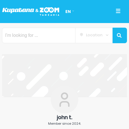
EN
Location
john t.
Member since
2024
.