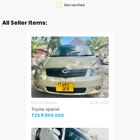
Not verified
All Seller Items:
Dar es Salaam
26.06.2025
Toyota spacial
TZS 8 800 000