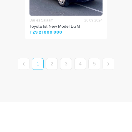
Dar es Salaam
26.09.2024
Toyota Ist New Model EGM
TZS 21 000 000
1
2
3
4
5