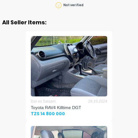
Not verified
All Seller Items:
Dar es Salaam
28.10.2024
Toyota RAV4 Killtime DGT
TZS 14 800 000