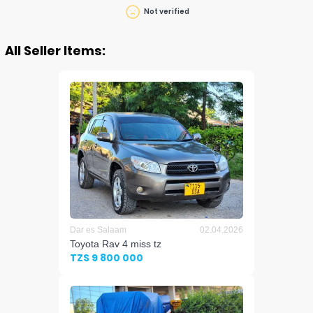
Not verified
All Seller Items:
Dar es Salaam
02.04.2026
Toyota Rav 4 miss tz
TZS 9 800 000