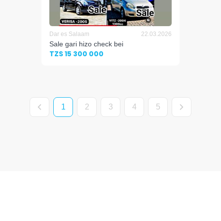
Dar es Salaam
22.03.2026
Sale gari hizo check bei
TZS 15 300 000
1
2
3
4
5