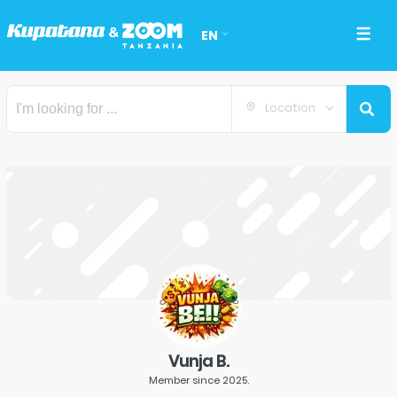
EN
Location
Vunja B.
Member since
2025
.