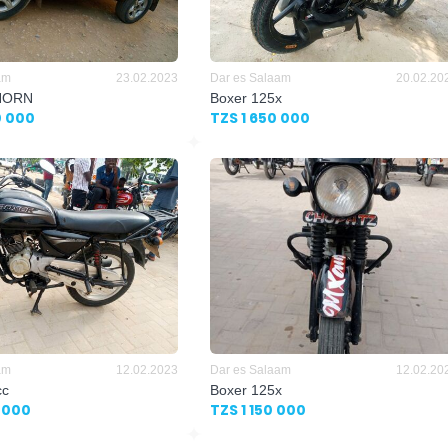
am
23.02.2023
Dar es Salaam
20.02.20
GHORN
Boxer 125x
0 000
TZS 1 650 000
am
12.02.2023
Dar es Salaam
12.02.20
cc
Boxer 125x
 000
TZS 1 150 000