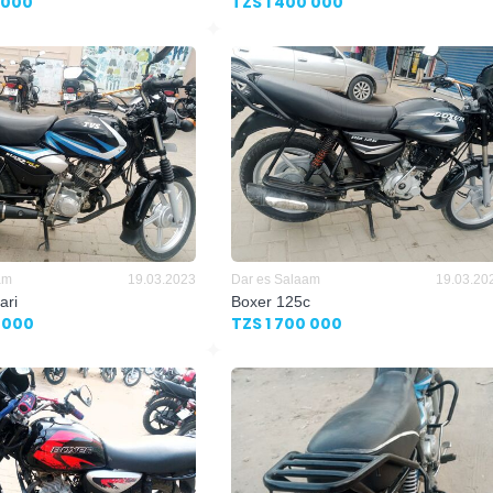
 000
TZS 1 400 000
am
19.03.2023
Dar es Salaam
19.03.20
ari
Boxer 125c
 000
TZS 1 700 000