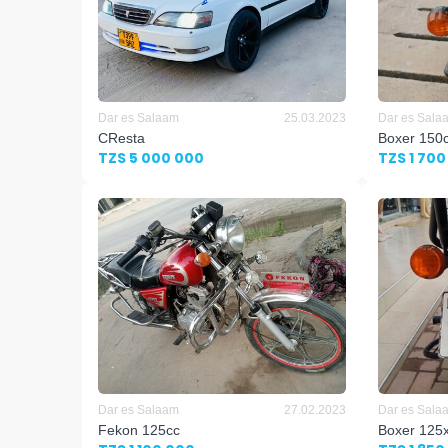
Dar es Salaam
25.03.2023
Dar es Sala
CResta
Boxer 150
TZS 5 000 000
TZS 1 700
Dar es Salaam
27.02.2023
Dar es Sala
Fekon 125cc
Boxer 125