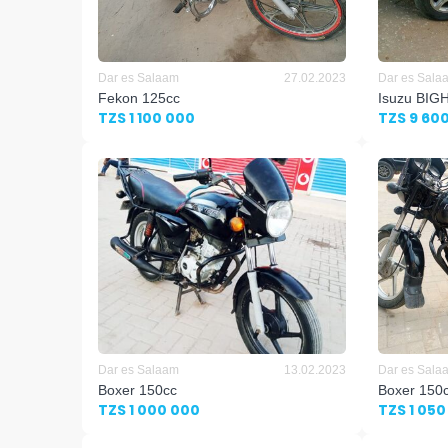
Dar es Salaam
27.02.2023
Dar es Sala
Fekon 125cc
Isuzu BI
TZS 1 100 000
TZS 9 60
Dar es Salaam
13.02.2023
Dar es Sala
Boxer 150cc
Boxer 150
TZS 1 000 000
TZS 1 050