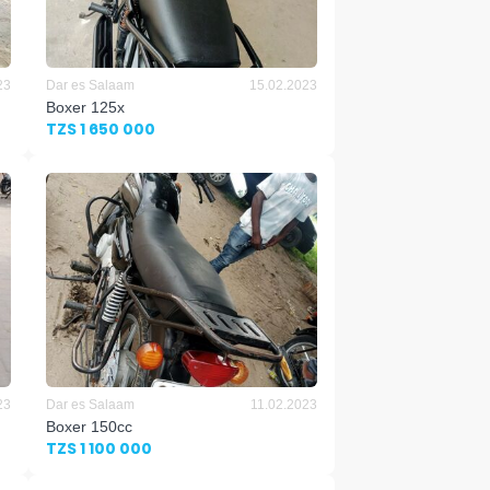
23
Dar es Salaam
15.02.2023
Boxer 125x
TZS 1 650 000
23
Dar es Salaam
11.02.2023
Boxer 150cc
TZS 1 100 000