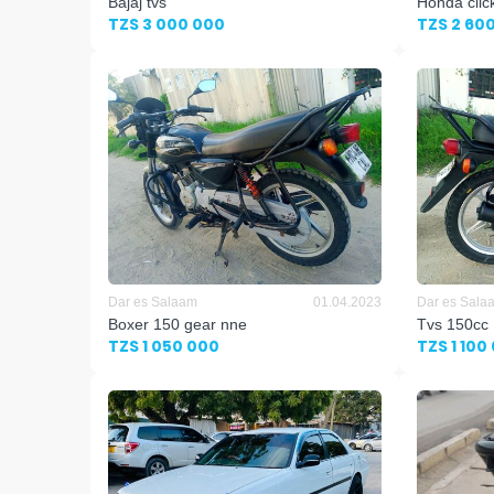
Bajaj tvs
Honda clic
TZS 3 000 000
TZS 2 60
Dar es Salaam
01.04.2023
Dar es Sala
Boxer 150 gear nne
Tvs 150cc
TZS 1 050 000
TZS 1 100