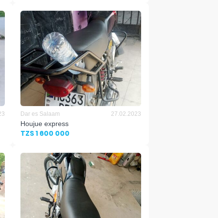
23
Dar es Salaam
27.02.2023
Houjue express
TZS 1 600 000