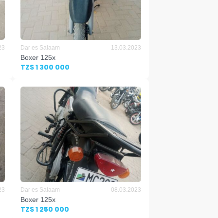
23
Dar es Salaam
13.03.2023
Boxer 125x
TZS 1 300 000
23
Dar es Salaam
08.03.2023
Boxer 125x
TZS 1 250 000