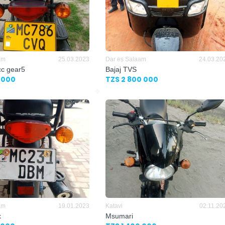
am
25.03.2023
Dar es Salaam
24.03.20
cc gear5
Bajaj TVS
 000
TZS 2 800 000
am
19.01.2023
Katavi
02.11.20
x
Msumari