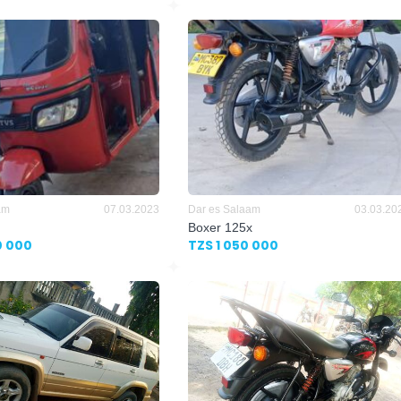
am
07.03.2023
Dar es Salaam
03.03.20
Boxer 125x
0 000
TZS 1 050 000