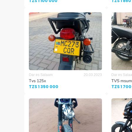
TZS 1 100 000
TZS 1 850
Dar es Salaam
20.03.2023
Dar es Sala
Tvs 125x
TVS msum
TZS 1 350 000
TZS 1 700