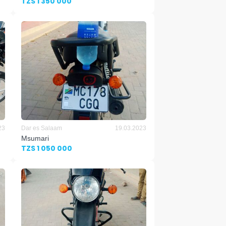
TZS 1 350 000
23
Dar es Salaam
19.03.2023
Msumari
TZS 1 050 000