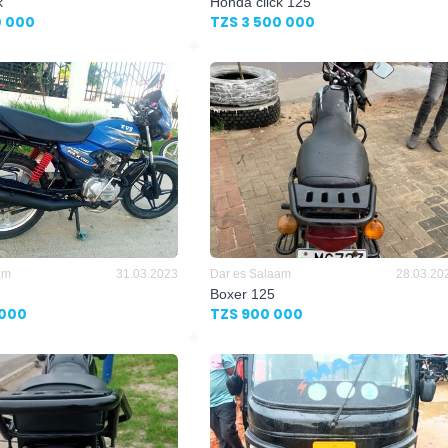
k
Honda click 125
0 000
TZS 3 500 000
am
31.03.2023
Dar es Salaam
28.03.20
Boxer 125
 000
TZS 900 000