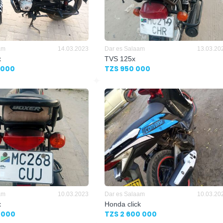
am
14.03.2023
Dar es Salaam
13.03.20
x
TVS 125x
 000
TZS 950 000
am
10.03.2023
Dar es Salaam
10.03.20
x
Honda click
 000
TZS 2 600 000