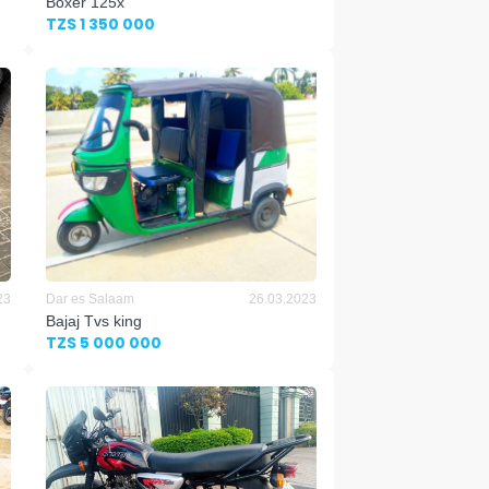
Boxer 125x
TZS 1 350 000
23
Dar es Salaam
26.03.2023
Bajaj Tvs king
TZS 5 000 000