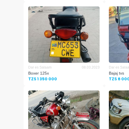
Dar es Salaam
08.03.2023
Dar es Sala
Boxer 125x
Bajaj tvs
TZS 1 350 000
TZS 6 00