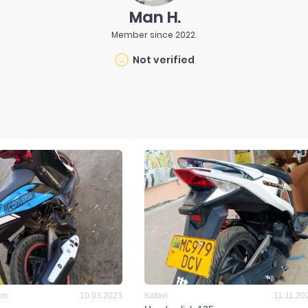
Man H.
Member since
2022
.
Not verified
am
10.03.2023
Katavi
11.11.20