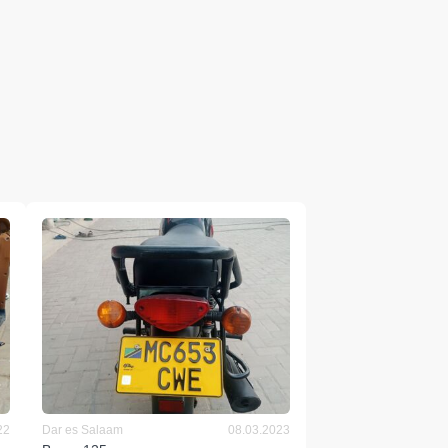
22
Dar es Salaam
08.03.2023