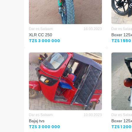
Dar es Salaam
16.03.2023
Dar es Sala
XLR CC 250
Boxer 125
TZS 3 000 000
TZS 1 550
Dar es Salaam
10.03.2023
Dar es Sala
Bajaj tvs
Boxer 125
TZS 3 000 000
TZS 1 200