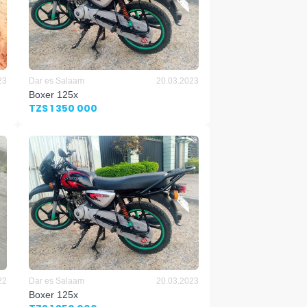
23
Dar es Salaam
20.03.2023
Boxer 125x
TZS 1 350 000
22
Dar es Salaam
20.03.2023
Boxer 125x