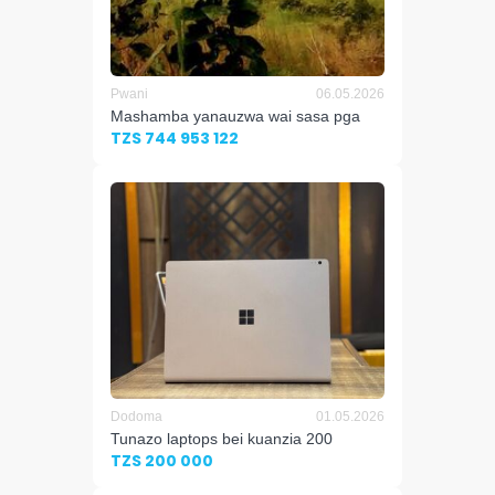
Pwani
06.05.2026
Mashamba yanauzwa wai sasa pga
TZS 744 953 122
Dodoma
01.05.2026
Tunazo laptops bei kuanzia 200
TZS 200 000