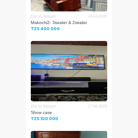
Dar es Salaam
24.04.2026
Makochi2- 3seater & 2seater
TZS 400 000
Dar es Salaam
17.06.2025
Show case
TZS 100 000