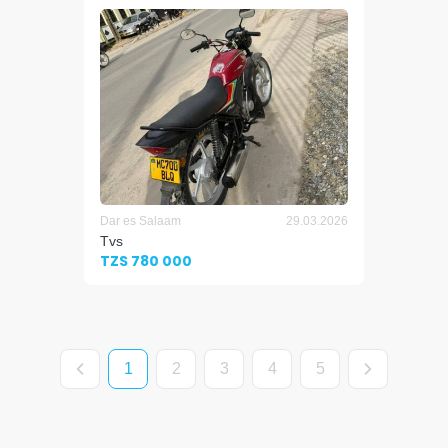
Dar es Salaam
29.03.2026
Tvs
TZS 780 000
1
2
3
4
5