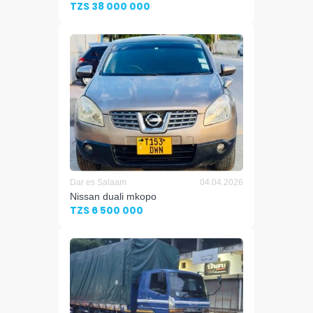
TZS 38 000 000
Dar es Salaam
04.04.2026
Nissan duali mkopo
TZS 6 500 000