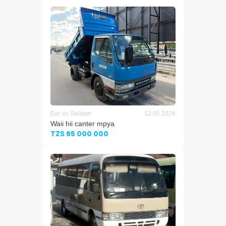
Dar es Salaam
12.05.2026
Waii hii canter mpya
TZS 65 000 000