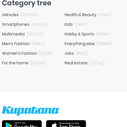
Category tree
Vehicles
(
237146
)
Health & Beauty
(
5300
)
Smartphones
(
59600
)
Kids
(
2957
)
Multimedia
(
137379
)
Hobby & Sports
(
8394
)
Men’s Fashion
(
8867
)
Everything else
(
28869
)
Women’s Fashion
(
5708
)
Jobs
(
8615
)
For the home
(
56949
)
Real estate
(
72742
)