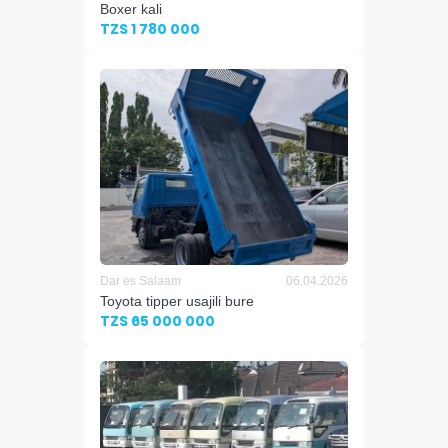
Boxer kali
TZS 1 780 000
Dar es Salaam
06.04.2026
Toyota tipper usajili bure
TZS 65 000 000