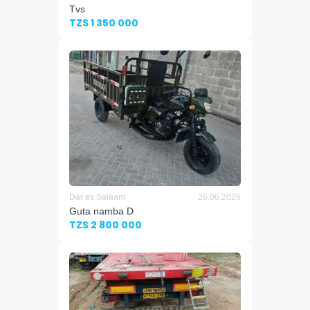
Tvs
TZS 1 350 000
Dar es Salaam
26.06.2026
Guta namba D
TZS 2 800 000